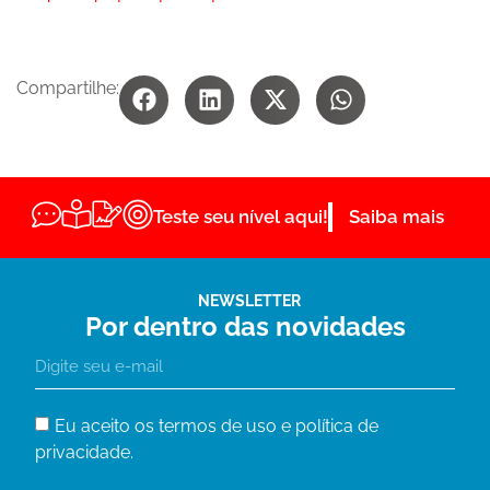
Compartilhe:
Teste seu nível aqui!
Saiba mais
NEWSLETTER
Por dentro das novidades
Eu aceito os termos de uso e política de
privacidade.