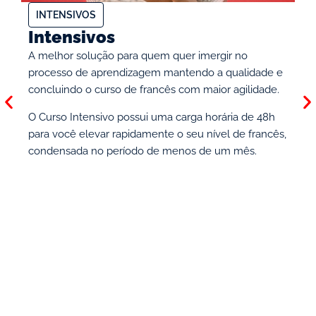
INTENSIVOS
S
Intensivos
S
A melhor solução para quem quer imergir no
Os
processo de aprendizagem mantendo a qualidade e
Cu
concluindo o curso de francês com maior agilidade.
fr
ou
O Curso Intensivo possui uma carga horária de 48h
as
para você elevar rapidamente o seu nível de francês,
ac
condensada no período de menos de um mês.
mé
mo
O 
o 
ve
am
to
Es
co
de
se