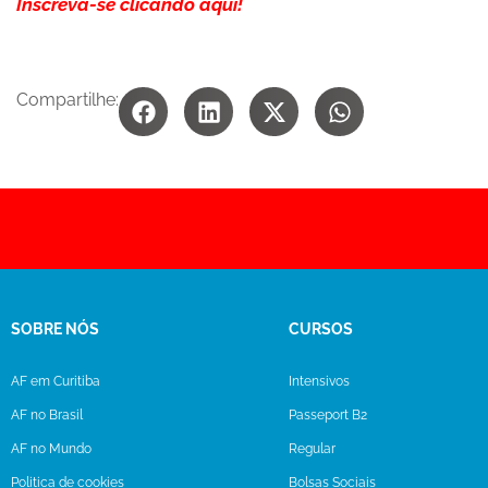
Inscreva-se clicando aqui!
Compartilhe:
SOBRE NÓS
CURSOS
AF em Curitiba
Intensivos
AF no Brasil
Passeport B2
AF no Mundo
Regular
Politica de cookies
Bolsas Sociais