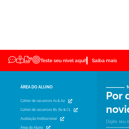
Teste seu nível aqui!
Saiba mais
ÁREA DO ALUNO
Por 
Cahier de vacances A1 & A2
novi
Cahier de vacances B1, B2 & C1
Avaliação Institucional
Área do Aluno