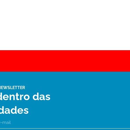
NEWSLETTER
dentro das
dades