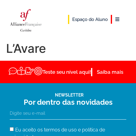
Espaço do Aluno
L’Avare
Teste seu nível aqui!
Saiba mais
NEWSLETTER
Por dentro das novidades
Eu aceito os termos de uso e política de