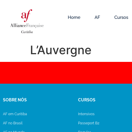
Home
AF
Cursos
L’Auvergne
SOBRE NÓS
CURSOS
AF em Curitiba
Intensivos
AF no Brasil
Passeport B2