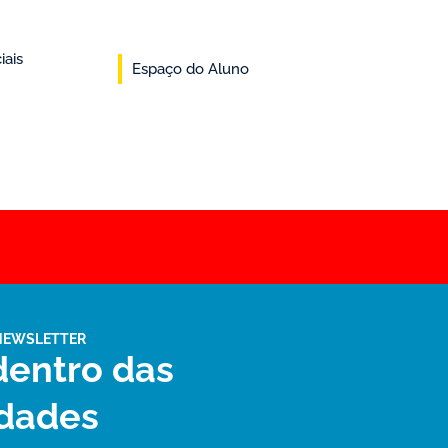
iais
Espaço do Aluno
NEWSLETTER
dentro das
dades