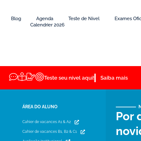
Blog
Agenda
Teste de Nível
Exames Ofic
Calendrier 2026
Teste seu nível aqui!
Saiba mais
ÁREA DO ALUNO
Por 
Cahier de vacances A1 & A2
novi
Cahier de vacances B1, B2 & C1