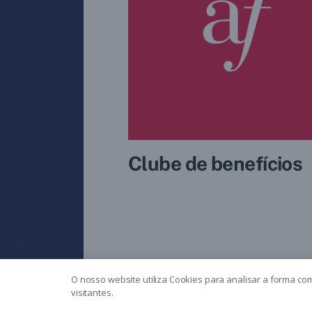
Clube de benefícios
© 2026
Blog | AF Curitiba
Theme
O nosso website utiliza Cookies para analisar a forma co
visitantes.