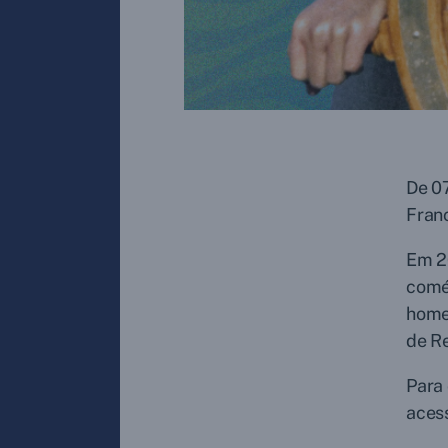
De 07
Franc
Em 20
comé
homen
de R
Para 
aces