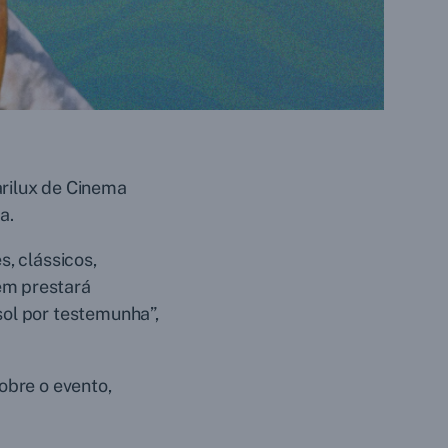
arilux de Cinema
a.
s, clássicos,
ém prestará
sol por testemunha”,
obre o evento,