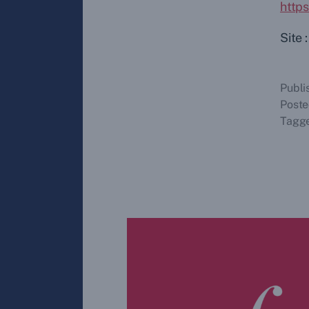
http
Site
Publ
Poste
Tagg