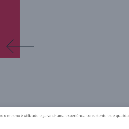
 by
Anders Norén
mo o mesmo é utilizado e garantir uma experiência consistente e de qualid