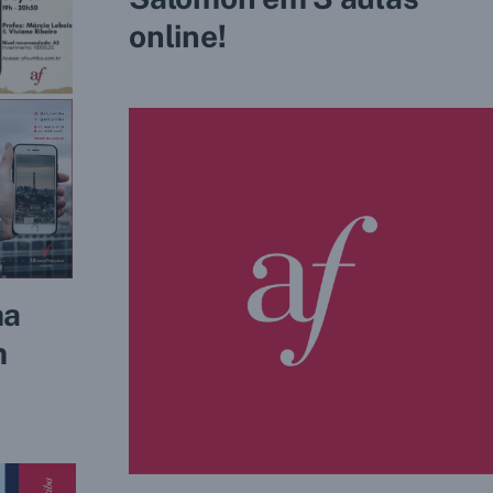
online!
ma
m